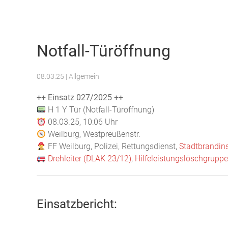
Freiwillige Feuerwehr Weilburg
Notfall-Türöffnung
08.03.25
| Allgemein
++ Einsatz 027/2025 ++
H 1 Y Tür (Notfall-Türöffnung)
08.03.25, 10:06 Uhr
Weilburg, Westpreußenstr.
FF Weilburg, Polizei, Rettungsdienst,
Stadtbrandins
Drehleiter (DLAK 23/12)
,
Hilfeleistungslöschgrupp
Einsatzbericht: