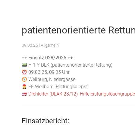
Freiwillige Feuerwehr Weilburg
patientenorientierte Rettu
09.03.25
| Allgemein
++ Einsatz 028/2025 ++
H 1 Y DLK (patientenorientierte Rettung)
09.03.25, 09:35 Uhr
Weilburg, Niedergasse
FF Weilburg, Rettungsdienst
Drehleiter (DLAK 23/12)
,
Hilfeleistungslöschgrupp
Einsatzbericht: