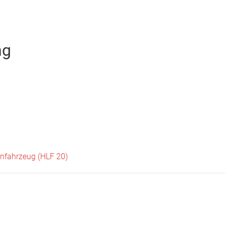
Startseite
Neuigkeiten
Chronik
Abteilungen
Bürger
ng
enfahrzeug (HLF 20)