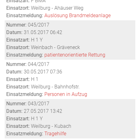
Einsatzart:
F BMA
Einsatzort:
Weilburg - Ahäuser Weg
Einsatzmeldung:
Auslösung Brandmeldeanlage
Nummer:
045/2017
Datum:
31.05.2017 06:42
Einsatzart:
H 1 Y
Einsatzort:
Weinbach - Gräveneck
Einsatzmeldung:
patientenorientierte Rettung
Nummer:
044/2017
Datum:
30.05.2017 07:36
Einsatzart:
H 1
Einsatzort:
Weilburg - Bahnhofstr.
Einsatzmeldung:
Personen in Aufzug
Nummer:
043/2017
Datum:
27.05.2017 13:42
Einsatzart:
H 1 Y
Einsatzort:
Weilburg - Kubach
Einsatzmeldung:
Tragehilfe