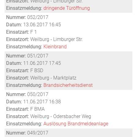
Einsatzort:
Weilburg - Limburger Str.
Einsatzmeldung:
dringende Türöffnung
Nummer:
052/2017
Datum:
13.06.2017 16:45
Einsatzart:
F 1
Einsatzort:
Weilburg - Limburger Str.
Einsatzmeldung:
Kleinbrand
Nummer:
051/2017
Datum:
11.06.2017 17:45
Einsatzart:
F BSD
Einsatzort:
Weilburg - Marktplatz
Einsatzmeldung:
Brandsicherheitsdienst
Nummer:
050/2017
Datum:
11.06.2017 16:38
Einsatzart:
F BMA
Einsatzort:
Weilburg - Odersbacher Weg
Einsatzmeldung:
Auslösung Brandmeldeanlage
Nummer:
049/2017