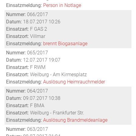
Einsatzmeldung:
Person in Notlage
Nummer:
066/2017
Datum:
18.07.2017 10:26
Einsatzart:
F GAS 2
Einsatzort:
Villmar
Einsatzmeldung:
brennt Biogasanlage
Nummer:
065/2017
Datum:
12.07.2017 19:07
Einsatzart:
F RWM
Einsatzort:
Weilburg - Am Kirmesplatz
Einsatzmeldung:
Auslösung Heimrauchmelder
Nummer:
064/2017
Datum:
09.07.2017 10:38
Einsatzart:
F BMA
Einsatzort:
Weilburg - Frankfurter Str.
Einsatzmeldung:
Auslösung Brandmeldeanlage
Nummer:
063/2017