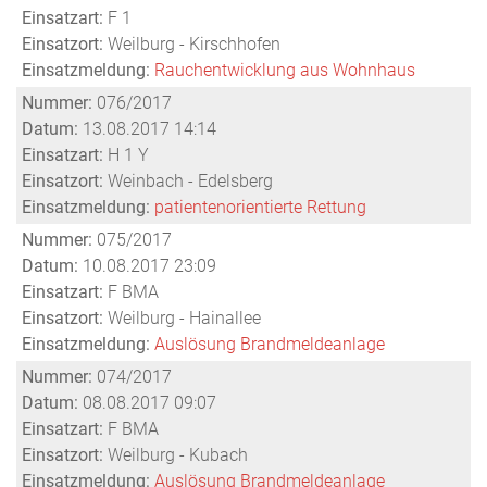
Einsatzart:
F 1
Einsatzort:
Weilburg - Kirschhofen
Einsatzmeldung:
Rauchentwicklung aus Wohnhaus
Nummer:
076/2017
Datum:
13.08.2017 14:14
Einsatzart:
H 1 Y
Einsatzort:
Weinbach - Edelsberg
Einsatzmeldung:
patientenorientierte Rettung
Nummer:
075/2017
Datum:
10.08.2017 23:09
Einsatzart:
F BMA
Einsatzort:
Weilburg - Hainallee
Einsatzmeldung:
Auslösung Brandmeldeanlage
Nummer:
074/2017
Datum:
08.08.2017 09:07
Einsatzart:
F BMA
Einsatzort:
Weilburg - Kubach
Einsatzmeldung:
Auslösung Brandmeldeanlage