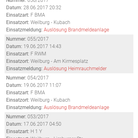
Nummer:
056/2017
Datum:
28.06.2017 20:32
Einsatzart:
F BMA
Einsatzort:
Weilburg - Kubach
Einsatzmeldung:
Auslösung Brandmeldeanlage
Nummer:
055/2017
Datum:
19.06.2017 14:43
Einsatzart:
F RWM
Einsatzort:
Weilburg - Am Kirmesplatz
Einsatzmeldung:
Auslösung Heimrauchmelder
Nummer:
054/2017
Datum:
19.06.2017 11:07
Einsatzart:
F BMA
Einsatzort:
Weilburg - Kubach
Einsatzmeldung:
Auslösung Brandmeldeanlage
Nummer:
053/2017
Datum:
17.06.2017 04:50
Einsatzart:
H 1 Y