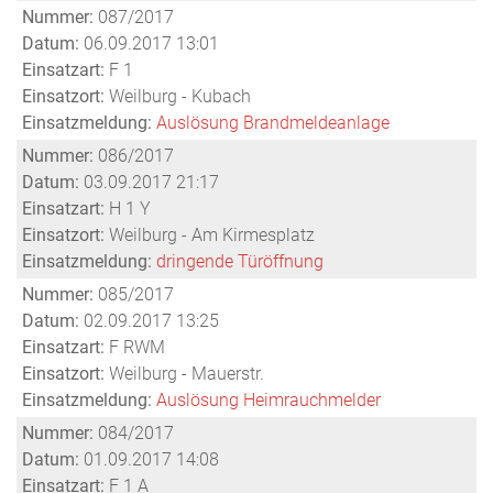
Nummer:
087/2017
Datum:
06.09.2017 13:01
Einsatzart:
F 1
Einsatzort:
Weilburg - Kubach
Einsatzmeldung:
Auslösung Brandmeldeanlage
Nummer:
086/2017
Datum:
03.09.2017 21:17
Einsatzart:
H 1 Y
Einsatzort:
Weilburg - Am Kirmesplatz
Einsatzmeldung:
dringende Türöffnung
Nummer:
085/2017
Datum:
02.09.2017 13:25
Einsatzart:
F RWM
Einsatzort:
Weilburg - Mauerstr.
Einsatzmeldung:
Auslösung Heimrauchmelder
Nummer:
084/2017
Datum:
01.09.2017 14:08
Einsatzart:
F 1 A