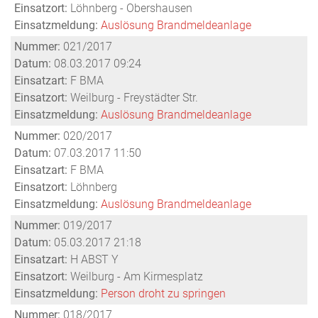
Einsatzort:
Löhnberg - Obershausen
Einsatzmeldung:
Auslösung Brandmeldeanlage
Nummer:
021/2017
Datum:
08.03.2017 09:24
Einsatzart:
F BMA
Einsatzort:
Weilburg - Freystädter Str.
Einsatzmeldung:
Auslösung Brandmeldeanlage
Nummer:
020/2017
Datum:
07.03.2017 11:50
Einsatzart:
F BMA
Einsatzort:
Löhnberg
Einsatzmeldung:
Auslösung Brandmeldeanlage
Nummer:
019/2017
Datum:
05.03.2017 21:18
Einsatzart:
H ABST Y
Einsatzort:
Weilburg - Am Kirmesplatz
Einsatzmeldung:
Person droht zu springen
Nummer:
018/2017