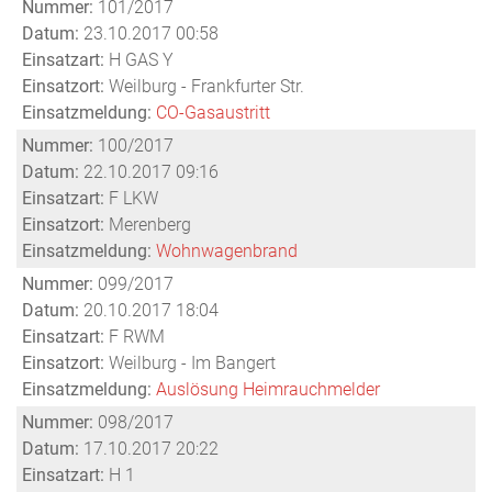
Nummer:
101/2017
Datum:
23.10.2017 00:58
Einsatzart:
H GAS Y
Einsatzort:
Weilburg - Frankfurter Str.
Einsatzmeldung:
CO-Gasaustritt
Nummer:
100/2017
Datum:
22.10.2017 09:16
Einsatzart:
F LKW
Einsatzort:
Merenberg
Einsatzmeldung:
Wohnwagenbrand
Nummer:
099/2017
Datum:
20.10.2017 18:04
Einsatzart:
F RWM
Einsatzort:
Weilburg - Im Bangert
Einsatzmeldung:
Auslösung Heimrauchmelder
Nummer:
098/2017
Datum:
17.10.2017 20:22
Einsatzart:
H 1